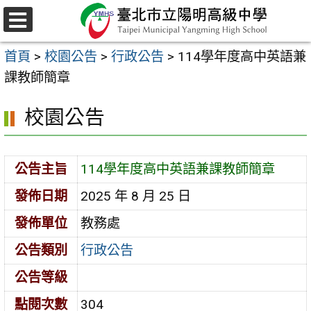
跳
至
選
主
單
首頁
>
校園公告
>
行政公告
>
114學年度高中英語兼
要
課教師簡章
內
容
校園公告
區
公告主旨
114學年度高中英語兼課教師簡章
發佈日期
2025 年 8 月 25 日
發佈單位
教務處
公告類別
行政公告
公告等級
點閱次數
304