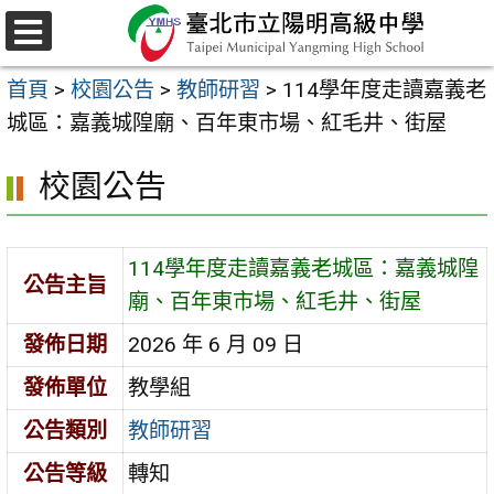
跳
至
選
主
單
首頁
>
校園公告
>
教師研習
>
114學年度走讀嘉義老
要
城區：嘉義城隍廟、百年東市場、紅毛井、街屋
內
容
校園公告
區
114學年度走讀嘉義老城區：嘉義城隍
公告主旨
廟、百年東市場、紅毛井、街屋
發佈日期
2026 年 6 月 09 日
發佈單位
教學組
公告類別
教師研習
公告等級
轉知