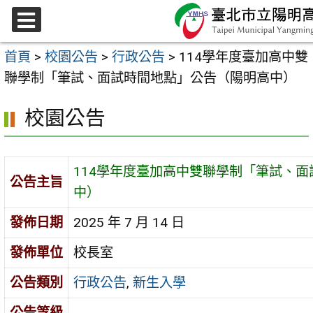
跳
至
選
主
單
首頁
>
校園公告
>
行政公告
>
114學年度臺加高中雙
要
聯學制「筆試、面試時間地點」公告（陽明高中）
內
容
校園公告
區
114學年度臺加高中雙聯學制「筆試、
公告主旨
中）
發佈日期
2025 年 7 月 14 日
發佈單位
校長室
公告類別
行政公告
,
新生入學
公告等級