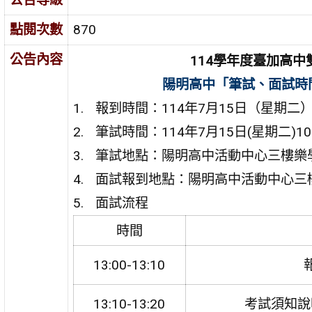
點閱次數
870
公告內容
114
學年度臺加高中
陽明高中「筆試、面試時
報到時間：
114
年
7
月
15
日（星期二
筆試時間：
114
年
7
月
15
日
(
星期二
)10
筆試地點：陽明高中活動中心三樓樂
面試報到地點：陽明高中活動中心三
面試流程
時間
13:00-13:10
13:10-13:20
考試須知說