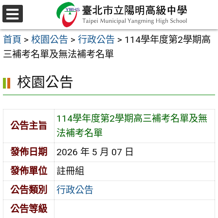
跳
至
選
主
單
首頁
>
校園公告
>
行政公告
>
114學年度第2學期高
要
三補考名單及無法補考名單
內
容
校園公告
區
114學年度第2學期高三補考名單及無
公告主旨
法補考名單
發佈日期
2026 年 5 月 07 日
發佈單位
註冊組
公告類別
行政公告
公告等級