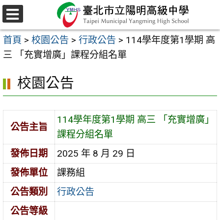
跳
至
選
主
單
首頁
>
校園公告
>
行政公告
>
114學年度第1學期 高
要
三 「充實增廣」課程分組名單
內
容
校園公告
區
114學年度第1學期 高三 「充實增廣」
公告主旨
課程分組名單
發佈日期
2025 年 8 月 29 日
發佈單位
課務組
公告類別
行政公告
公告等級