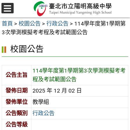
跳
至
選
主
單
首頁
>
校園公告
>
行政公告
>
114學年度第1學期第
要
3次學測模擬考考程及考試範圍公告
內
容
校園公告
區
114學年度第1學期第3次學測模擬考考
公告主旨
程及考試範圍公告
發佈日期
2025 年 12 月 02 日
發佈單位
教學組
公告類別
行政公告
公告等級