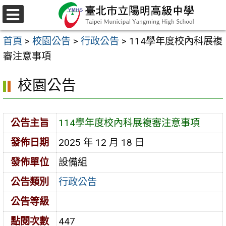
跳
至
選
主
單
首頁
>
校園公告
>
行政公告
>
114學年度校內科展複
要
審注意事項
內
容
校園公告
區
公告主旨
114學年度校內科展複審注意事項
發佈日期
2025 年 12 月 18 日
發佈單位
設備組
公告類別
行政公告
公告等級
點閱次數
447