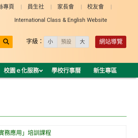
絲專頁
員生社
家長會
校友會
International Class & English Website
送出
字級：
網站導覽
小
預設
大
搜
尋：
校園ｅ化服務
學校行事曆
新生專區
備實務應用」培訓課程