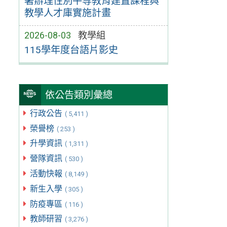
署辦理性別平等教育建置課程與
教學人才庫實施計畫
2026-08-03
教學組
115學年度台語片影史
依公告類別彙總
行政公告
( 5,411 )
榮譽榜
( 253 )
升學資訊
( 1,311 )
營隊資訊
( 530 )
活動快報
( 8,149 )
新生入學
( 305 )
防疫專區
( 116 )
教師研習
( 3,276 )