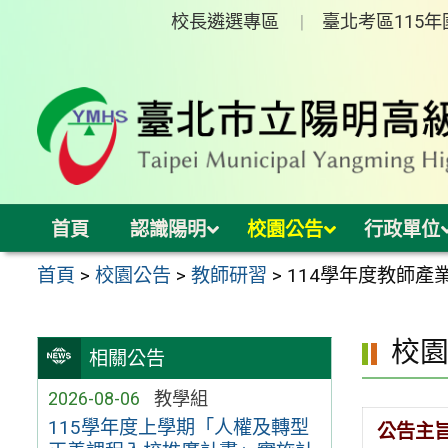
跳
校長遴選專區
臺北考區115
至
主
要
內
容
區
首頁
認識陽明
校園公告
行政單位
首頁
>
校園公告
>
教師研習
>
114學年度教師
校
相關公告
2026-08-06
教學組
115學年度上學期「人權及轉型
公告主