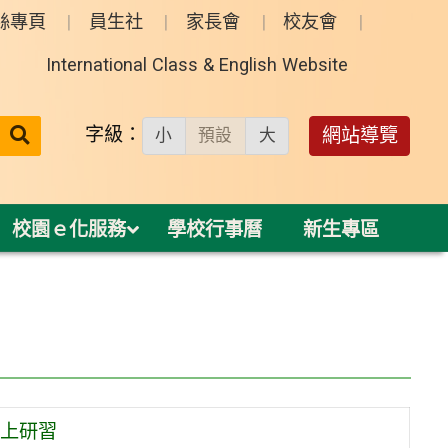
絲專頁
員生社
家長會
校友會
International Class & English Website
送出
字級：
網站導覽
小
預設
大
搜
尋：
校園ｅ化服務
學校行事曆
新生專區
線上研習