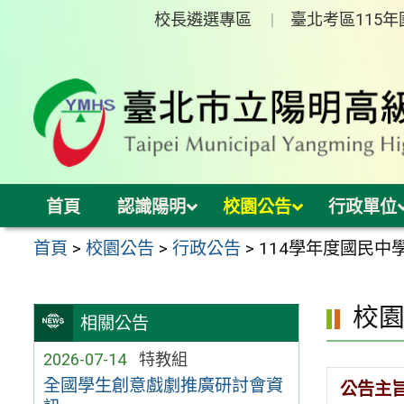
跳
校長遴選專區
臺北考區115
至
主
要
內
容
區
首頁
認識陽明
校園公告
行政單位
首頁
>
校園公告
>
行政公告
>
114學年度國民中
校
相關公告
2026-07-14
特教組
全國學生創意戲劇推廣研討會資
公告主