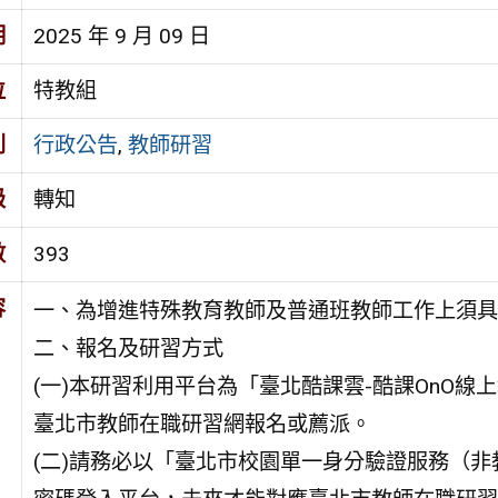
期
2025 年 9 月 09 日
位
特教組
別
行政公告
,
教師研習
級
轉知
數
393
容
一、為增進特殊教育教師及普通班教師工作上須具
二、報名及研習方式
(一)本研習利用平台為「臺北酷課雲-酷課OnO
臺北市教師在職研習網報名或薦派。
(二)請務必以「臺北市校園單一身分驗證服務（