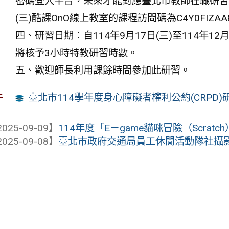
密碼登入平台，未來才能對應臺北市教師在職研習
(三)酷課OnO線上教室的課程訪問碼為C4Y0FIZ
四、研習日期：自114年9月17日(三)至114年1
將核予3小時特教研習時數。
五、歡迎師長利用課餘時間參加此研習。
臺北市114學年度身心障礙者權利公約(CRPD
件
025-09-09】
114年度「E－game貓咪冒險（Scrat
025-09-08】
臺北市政府交通局員工休閒活動隊社攝影社謹