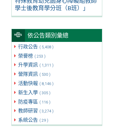
特殊教育幼兒園身心障礙組教師
學士後教育學分班（B班）」
依公告類別彙總
行政公告
( 5,408 )
榮譽榜
( 253 )
升學資訊
( 1,311 )
營隊資訊
( 530 )
活動快報
( 8,146 )
新生入學
( 305 )
防疫專區
( 116 )
教師研習
( 3,274 )
系統公告
( 29 )