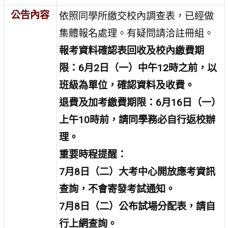
公告內容
依照同學所繳交校內調查表，已經做
集體報名處理。有疑問請洽註冊組。
報考資料確認表回收及校內繳費期
限：
6
月2
日（一）中
午1
2
時之前，
以
班級為單位，確認資料及收費。
退費及加考繳費期限
：
6
月
16
日（一）
上午10
時前，請同學務必自行返校辦
理。
重要時程提醒：
7
月8
日（二）大考中心開放應考資訊
查詢，不會寄發考試通知。
7月8日（二）公布試場分配表，請自
行上網查詢。