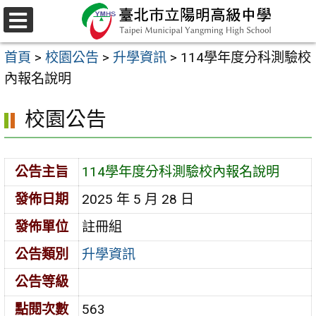
跳
至
選
主
單
首頁
>
校園公告
>
升學資訊
>
114學年度分科測驗校
要
內報名說明
內
容
校園公告
區
公告主旨
114學年度分科測驗校內報名說明
發佈日期
2025 年 5 月 28 日
發佈單位
註冊組
公告類別
升學資訊
公告等級
點閱次數
563