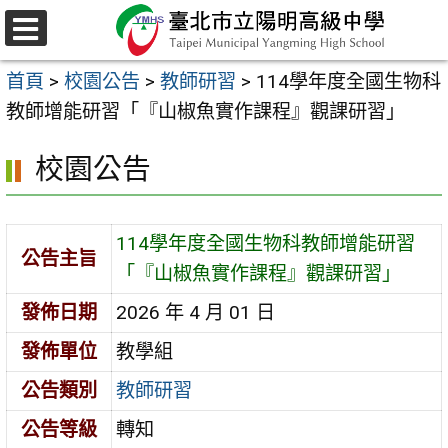
跳
至
選
主
單
首頁
>
校園公告
>
教師研習
>
114學年度全國生物科
要
教師增能研習「『山椒魚實作課程』觀課研習」
內
容
校園公告
區
114學年度全國生物科教師增能研習
公告主旨
「『山椒魚實作課程』觀課研習」
發佈日期
2026 年 4 月 01 日
發佈單位
教學組
公告類別
教師研習
公告等級
轉知