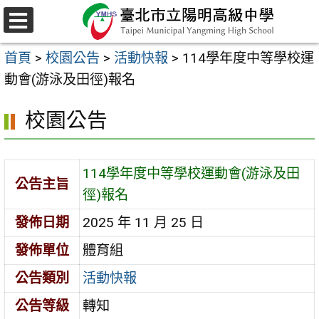
跳
至
選
主
單
首頁
>
校園公告
>
活動快報
>
114學年度中等學校運
要
動會(游泳及田徑)報名
內
容
校園公告
區
114學年度中等學校運動會(游泳及田
公告主旨
徑)報名
發佈日期
2025 年 11 月 25 日
發佈單位
體育組
公告類別
活動快報
公告等級
轉知