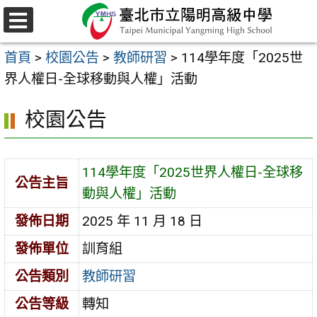
跳
至
選
主
單
首頁
>
校園公告
>
教師研習
>
114學年度「2025世
要
界人權日-全球移動與人權」活動
內
容
校園公告
區
114學年度「2025世界人權日-全球移
公告主旨
動與人權」活動
發佈日期
2025 年 11 月 18 日
發佈單位
訓育組
公告類別
教師研習
公告等級
轉知