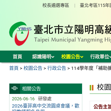
跳
校長遴選專區
臺北考區115
至
主
要
內
容
區
首頁
認識陽明
校園公告
行政單位
首頁
>
校園公告
>
行政公告
>
114學年度「補
校
相關公告
2026-06-16
研發處
2026臺菲高中交流圓桌會議，歡
公告主