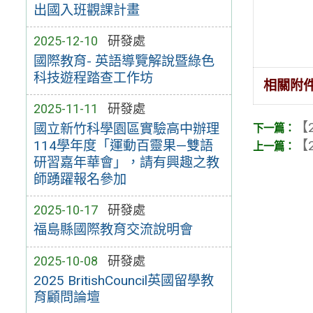
出國入班觀課計畫
2025-12-10
研發處
國際教育- 英語導覽解說暨綠色
科技遊程踏查工作坊
相關附
2025-11-11
研發處
【2
國立新竹科學園區實驗高中辦理
【2
114學年度「運動百靈果—雙語
研習嘉年華會」，請有興趣之教
師踴躍報名參加
2025-10-17
研發處
福島縣國際教育交流說明會
2025-10-08
研發處
2025 BritishCouncil英國留學教
育顧問論壇