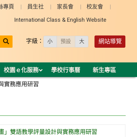
絲專頁
員生社
家長會
校友會
International Class & English Website
送出
字級：
網站導覽
小
預設
大
搜
尋：
校園ｅ化服務
學校行事曆
新生專區
與實務應用研習
計畫」雙語教學評量設計與實務應用研習