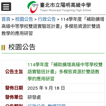
跳
至
選
主
單
首頁
>
校園公告
>
行政公告
>
114學年度「補助擴增
要
高級中等學校雙語實驗班計畫」多模態資源於雙語
內
教學的應用研習
容
區
校園公告
114學年度「補助擴增高級中等學校雙
公告主旨
語實驗班計畫」多模態資源於雙語教
學的應用研習
發佈日期
2025 年 9 月 18 日
發佈單位
研發處