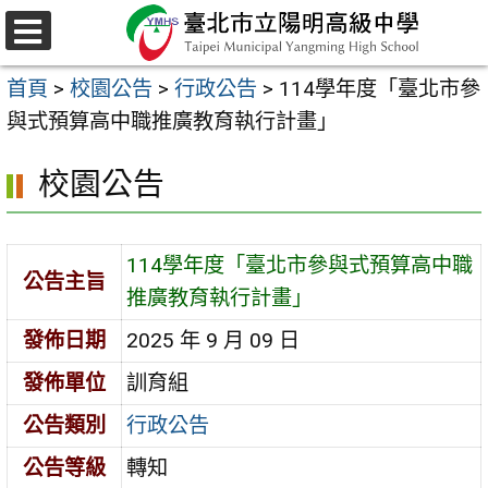
跳
至
選
主
單
首頁
>
校園公告
>
行政公告
>
114學年度「臺北市參
要
與式預算高中職推廣教育執行計畫」
內
容
校園公告
區
114學年度「臺北市參與式預算高中職
公告主旨
推廣教育執行計畫」
發佈日期
2025 年 9 月 09 日
發佈單位
訓育組
公告類別
行政公告
公告等級
轉知