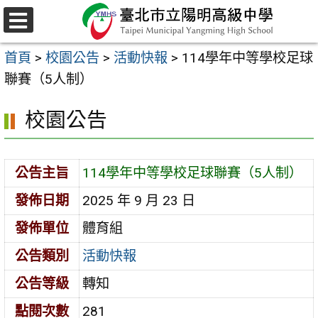
跳
至
選
主
單
首頁
>
校園公告
>
活動快報
>
114學年中等學校足球
要
聯賽（5人制）
內
容
校園公告
區
公告主旨
114學年中等學校足球聯賽（5人制）
發佈日期
2025 年 9 月 23 日
發佈單位
體育組
公告類別
活動快報
公告等級
轉知
點閱次數
281