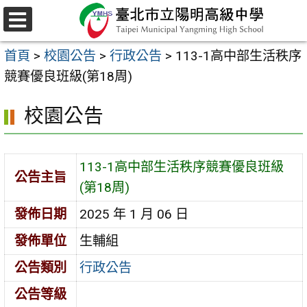
跳
至
選
主
單
首頁
>
校園公告
>
行政公告
>
113-1高中部生活秩序
要
競賽優良班級(第18周)
內
容
校園公告
區
113-1高中部生活秩序競賽優良班級
公告主旨
(第18周)
發佈日期
2025 年 1 月 06 日
發佈單位
生輔組
公告類別
行政公告
公告等級