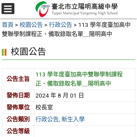
跳
至
選
主
單
首頁
>
校園公告
>
行政公告
>
113 學年度臺加高中
要
雙聯學制課程正、備取錄取名單＿陽明高中
內
容
校園公告
區
113 學年度臺加高中雙聯學制課程
公告主旨
正、備取錄取名單＿陽明高中
發佈日期
2024 年 8 月 01 日
發佈單位
校長室
公告類別
行政公告
,
新生入學
公告等級