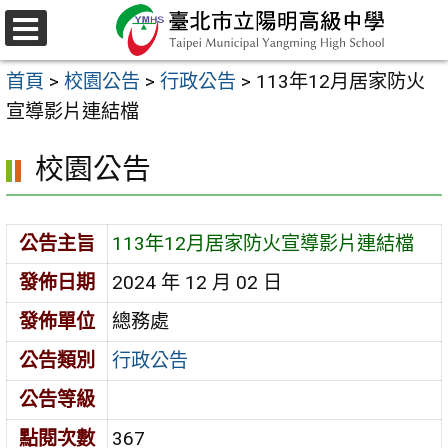
跳
至
選
主
單
首頁
>
校園公告
>
行政公告
>
113年12月居家防火
要
宣導影片連結檔
內
容
校園公告
區
公告主旨
113年12月居家防火宣導影片連結檔
發佈日期
2024 年 12 月 02 日
發佈單位
總務處
公告類別
行政公告
公告等級
點閱次數
367