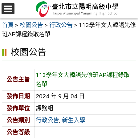
跳
至
選
主
單
首頁
>
校園公告
>
行政公告
>
113學年文大韓語先修
要
班AP課程錄取名單
內
容
校園公告
區
113學年文大韓語先修班AP課程錄取
公告主旨
名單
發佈日期
2024 年 9 月 04 日
發佈單位
課務組
公告類別
行政公告
,
新生入學
公告等級