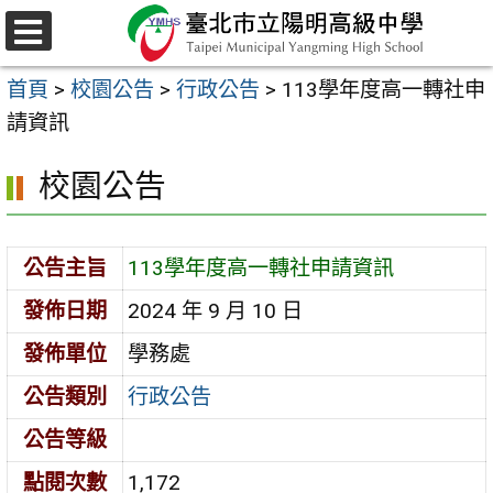
跳
至
選
主
單
首頁
>
校園公告
>
行政公告
>
113學年度高一轉社申
要
請資訊
內
容
校園公告
區
公告主旨
113學年度高一轉社申請資訊
發佈日期
2024 年 9 月 10 日
發佈單位
學務處
公告類別
行政公告
公告等級
點閱次數
1,172