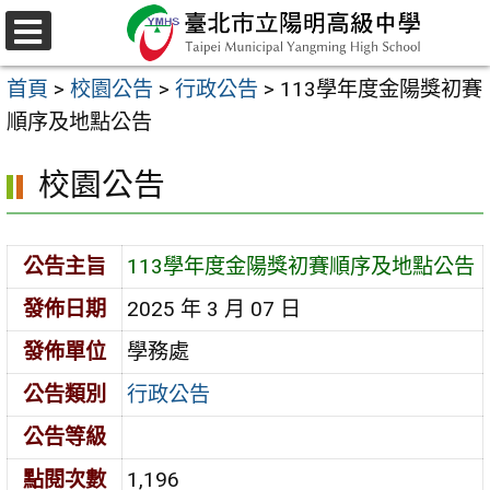
跳
至
選
主
單
首頁
>
校園公告
>
行政公告
>
113學年度金陽獎初賽
要
順序及地點公告
內
容
校園公告
區
公告主旨
113學年度金陽獎初賽順序及地點公告
發佈日期
2025 年 3 月 07 日
發佈單位
學務處
公告類別
行政公告
公告等級
點閱次數
1,196