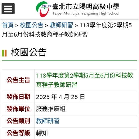
跳
至
選
主
單
首頁
>
校園公告
>
教師研習
>
113學年度第2學期5
要
月至6月份科技教育種子教師研習
內
容
校園公告
區
113學年度第2學期5月至6月份科技教
公告主旨
育種子教師研習
發佈日期
2025 年 4 月 25 日
發佈單位
服務推廣組
公告類別
教師研習
公告等級
轉知