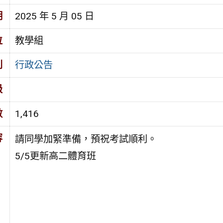
期
2025 年 5 月 05 日
位
教學組
別
行政公告
級
數
1,416
容
請同學加緊準備，預祝考試順利。
5/5更新高二體育班