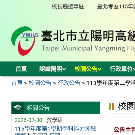
跳
校長遴選專區
臺北考區115
至
主
要
內
容
區
首頁
認識陽明
校園公告
行政單位
首頁
>
校園公告
>
行政公告
>
113學年度第二學
校
相關公告
2026-07-30
教學組
115學年度第1學期學科能力測驗
公告主