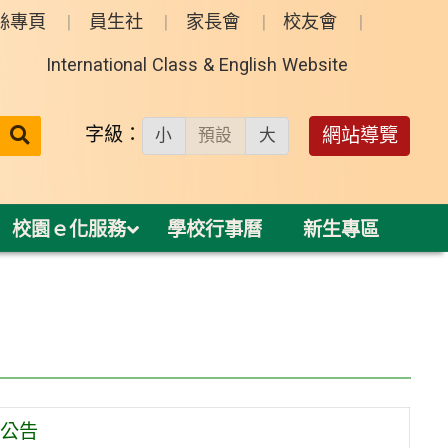
絲專頁
員生社
家長會
校友會
International Class & English Website
送出
字級：
網站導覽
小
預設
大
搜
尋：
校園ｅ化服務
學校行事曆
新生專區
圍公告