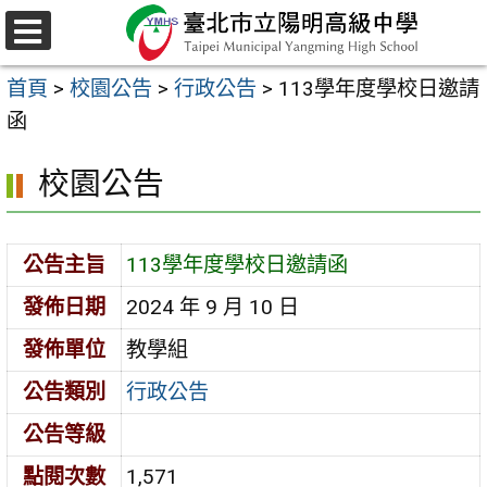
跳
至
選
主
單
首頁
>
校園公告
>
行政公告
>
113學年度學校日邀請
要
函
內
容
校園公告
區
公告主旨
113學年度學校日邀請函
發佈日期
2024 年 9 月 10 日
發佈單位
教學組
公告類別
行政公告
公告等級
點閱次數
1,571