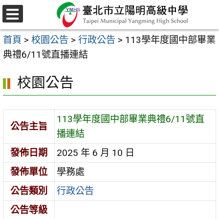
跳
至
選
主
單
首頁
>
校園公告
>
行政公告
>
113學年度國中部畢業
要
典禮6/11號直播連結
內
容
校園公告
區
113學年度國中部畢業典禮6/11號直
公告主旨
播連結
發佈日期
2025 年 6 月 10 日
發佈單位
學務處
公告類別
行政公告
公告等級