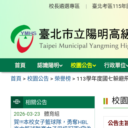
跳
校長遴選專區
臺北考區115
至
主
要
內
容
區
首頁
認識陽明
校園公告
行政單位
首頁
>
校園公告
>
榮譽榜
>
113學年度國七躲避
校
相關公告
2026-03-23
體育組
賀!!!本校女子籃球隊，勇奪HBL
公告主