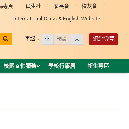
絲專頁
員生社
家長會
校友會
International Class & English Website
送出
字級：
網站導覽
小
預設
大
搜
尋：
校園ｅ化服務
學校行事曆
新生專區