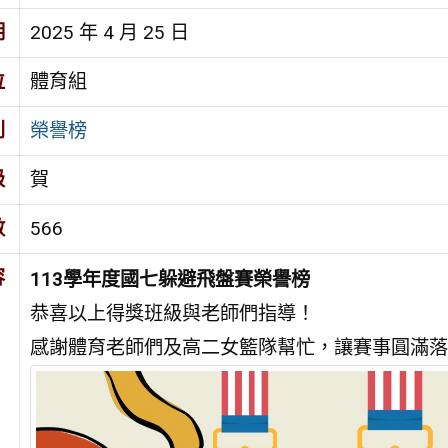
期
2025 年 4 月 25 日
位
體育組
別
榮譽榜
級
賀
數
566
容
113學年度國七躲避飛盤賽榮譽榜
恭喜以上得獎班級與老師們指導！
感謝體育老師們及高二女籃隊幫忙，讓賽事圓滿落