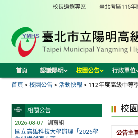
跳
校長遴選專區
臺北考區115
至
主
要
內
容
區
首頁
認識陽明
校園公告
行政單位
首頁
>
校園公告
>
活動快報
>
112年度高級中
校
相關公告
2026-08-07
訓育組
國立高雄科技大學辦理「2026學
公告主