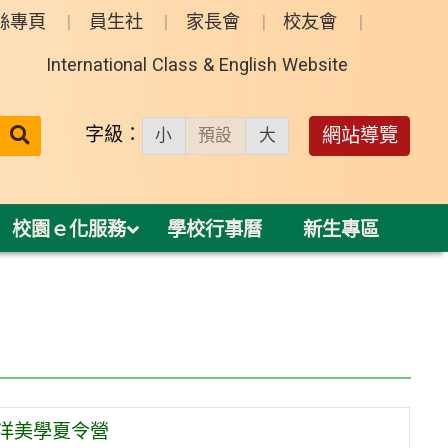
絲專頁
員生社
家長會
校友會
International Class & English Website
送出
字級：
網站導覽
小
預設
大
搜
尋：
校園ｅ化服務
學校行事曆
新生專區
洋美學夏令營