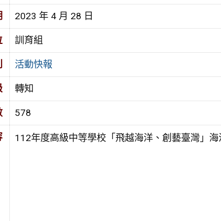
期
2023 年 4 月 28 日
位
訓育組
別
活動快報
級
轉知
數
578
容
112年度高級中等學校「飛越海洋、創藝臺灣」