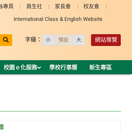
絲專頁
員生社
家長會
校友會
International Class & English Website
送出
字級：
網站導覽
小
預設
大
搜
尋：
校園ｅ化服務
學校行事曆
新生專區
畫