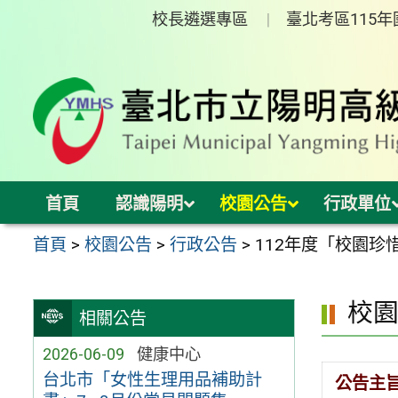
跳
校長遴選專區
臺北考區115
至
主
要
內
容
區
首頁
認識陽明
校園公告
行政單位
首頁
>
校園公告
>
行政公告
>
112年度「校園
校
相關公告
2026-06-09
健康中心
台北市「女性生理用品補助計
公告主