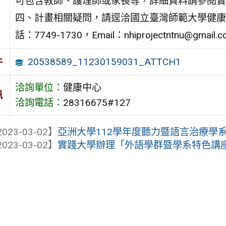
可包含教師、護理師或家長等，詳細資料請參閱實
四、計畫相關疑問，請逕洽國立臺灣師範大學健康
話：7749-1730，Email：nhiprojectntnu@gmail.
20538589_11230159031_ATTCH1
件
洽詢單位：
健康中心
訊
洽詢電話：
28316675#127
023-03-02】
亞洲大學112學年度聽力暨語言治療學系
023-03-02】
實踐大學辦理「外語學群暨學系特色講