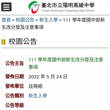
跳
至
選
主
單
首頁
>
校園公告
>
新生入學
>
111 學年度國中部新
要
生改分發及注意事項
內
容
校園公告
區
111 學年度國中部新生改分發及注意
公告主旨
事項
發佈日期
2022 年 5 月 24 日
發佈單位
註冊組
公告類別
新生入學
公告等級