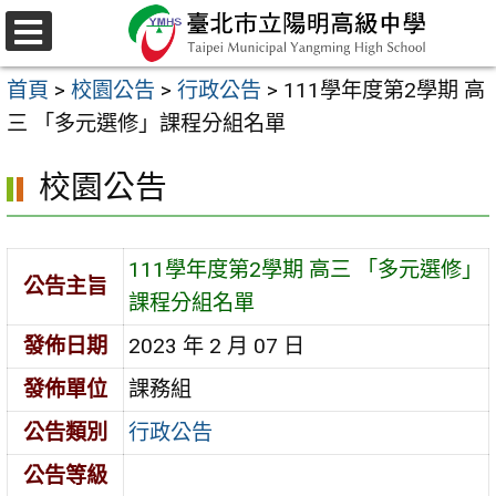
跳
至
選
主
單
首頁
>
校園公告
>
行政公告
>
111學年度第2學期 高
要
三 「多元選修」課程分組名單
內
容
校園公告
區
111學年度第2學期 高三 「多元選修」
公告主旨
課程分組名單
發佈日期
2023 年 2 月 07 日
發佈單位
課務組
公告類別
行政公告
公告等級