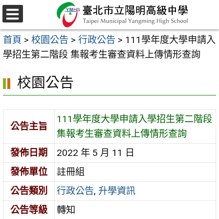
跳
至
選
主
單
首頁
>
校園公告
>
行政公告
>
111學年度大學申請入
要
學招生第二階段 集報考生審查資料上傳情形查詢
內
容
校園公告
區
111學年度大學申請入學招生第二階段
公告主旨
集報考生審查資料上傳情形查詢
發佈日期
2022 年 5 月 11 日
發佈單位
註冊組
公告類別
行政公告
,
升學資訊
公告等級
轉知