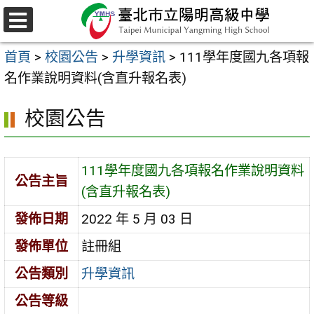
跳
至
選
主
單
首頁
>
校園公告
>
升學資訊
>
111學年度國九各項報
要
名作業說明資料(含直升報名表)
內
容
校園公告
區
111學年度國九各項報名作業說明資料
公告主旨
(含直升報名表)
發佈日期
2022 年 5 月 03 日
發佈單位
註冊組
公告類別
升學資訊
公告等級