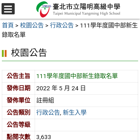
跳
至
選
主
單
首頁
>
校園公告
>
行政公告
>
111學年度國中部新生
要
錄取名單
內
容
校園公告
區
公告主旨
111學年度國中部新生錄取名單
發佈日期
2022 年 5 月 24 日
發佈單位
註冊組
公告類別
行政公告
,
新生入學
公告等級
點閱次數
3,633