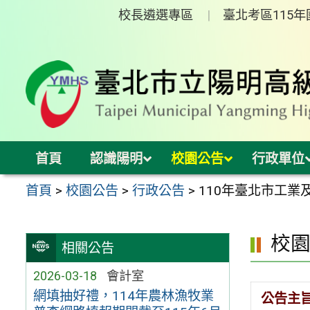
跳
校長遴選專區
臺北考區115
至
主
要
內
容
區
首頁
認識陽明
校園公告
行政單位
首頁
>
校園公告
>
行政公告
>
110年臺北市工業及
校
相關公告
2026-03-18
會計室
網填抽好禮，114年農林漁牧業
公告主