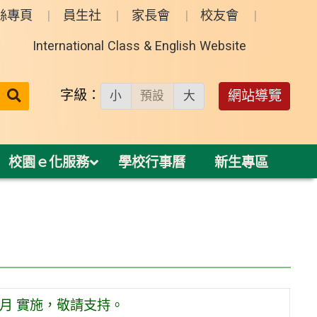
絲專頁
員生社
家長會
校友會
International Class & English Website
送出
字級：
網站導覽
小
預設
大
搜
尋：
校園ｅ化服務
學校行事曆
新生專區
 7月 實施，敬請支持。