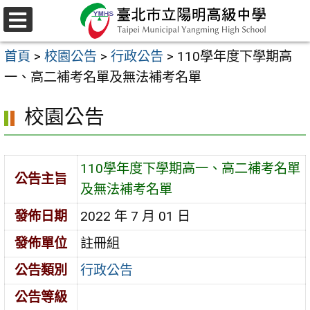
跳
至
選
主
單
首頁
>
校園公告
>
行政公告
>
110學年度下學期高
要
一、高二補考名單及無法補考名單
內
容
校園公告
區
110學年度下學期高一、高二補考名單
公告主旨
及無法補考名單
發佈日期
2022 年 7 月 01 日
發佈單位
註冊組
公告類別
行政公告
公告等級