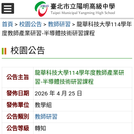
跳
至
選
主
單
首頁
>
校園公告
>
教師研習
>
龍華科技大學114學年
要
度教師產業研習-半導體技術研習課程
內
容
校園公告
區
龍華科技大學114學年度教師產業研
公告主旨
習-半導體技術研習課程
發佈日期
2026 年 4 月 25 日
發佈單位
教學組
公告類別
教師研習
公告等級
轉知