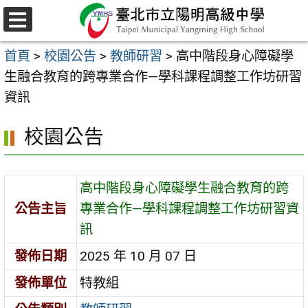
跳
至
選
主
單
首頁
>
校園公告
>
教師研習
>
高中階段身心障礙學
要
生融合教育的跨專業合作—學科課程調整工作坊研習
內
資訊
容
區
校園公告
高中階段身心障礙學生融合教育的跨
公告主旨
專業合作—學科課程調整工作坊研習資
訊
發佈日期
2025 年 10 月 07 日
發佈單位
特教組