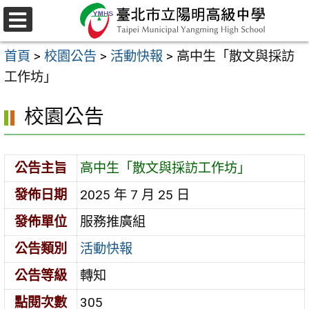
跳
至
選
主
單
首頁
>
校園公告
>
活動快報
>
高中生「散文與採訪
要
工作坊」
內
容
校園公告
區
公告主旨
高中生「散文與採訪工作坊」
發佈日期
2025 年 7 月 25 日
發佈單位
服務推廣組
公告類別
活動快報
公告等級
轉知
點閱次數
305