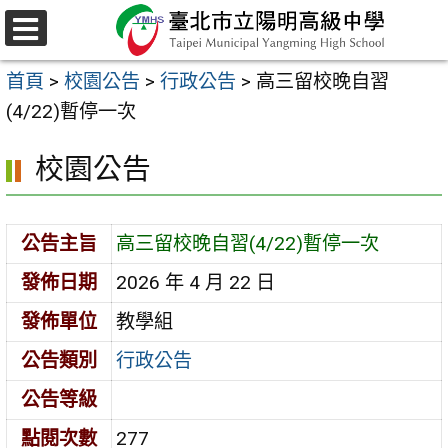
跳
至
選
主
單
首頁
>
校園公告
>
行政公告
>
高三留校晚自習
要
(4/22)暫停一次
內
容
校園公告
區
公告主旨
高三留校晚自習(4/22)暫停一次
發佈日期
2026 年 4 月 22 日
發佈單位
教學組
公告類別
行政公告
公告等級
點閱次數
277