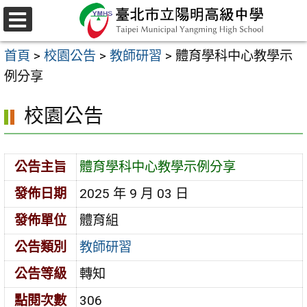
跳
至
選
主
單
首頁
>
校園公告
>
教師研習
>
體育學科中心教學示
要
例分享
內
容
校園公告
區
公告主旨
體育學科中心教學示例分享
發佈日期
2025 年 9 月 03 日
發佈單位
體育組
公告類別
教師研習
公告等級
轉知
點閱次數
306