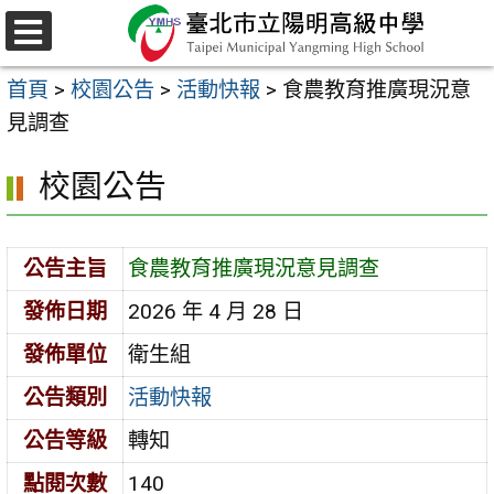
跳
至
選
主
單
首頁
>
校園公告
>
活動快報
>
食農教育推廣現況意
要
見調查
內
容
校園公告
區
公告主旨
食農教育推廣現況意見調查
發佈日期
2026 年 4 月 28 日
發佈單位
衛生組
公告類別
活動快報
公告等級
轉知
點閱次數
140