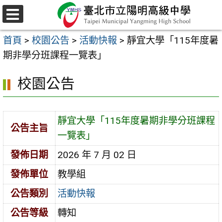
跳
至
選
主
單
首頁
>
校園公告
>
活動快報
>
靜宜大學「115年度暑
要
期非學分班課程一覽表」
內
容
校園公告
區
靜宜大學「115年度暑期非學分班課程
公告主旨
一覽表」
發佈日期
2026 年 7 月 02 日
發佈單位
教學組
公告類別
活動快報
公告等級
轉知