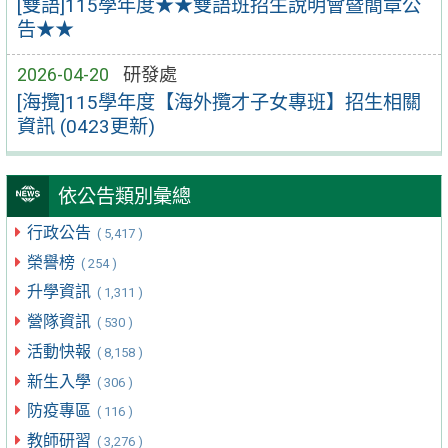
[雙語]115學年度★★雙語班招生說明會暨簡章公
告★★
2026-04-20
研發處
[海攬]115學年度【海外攬才子女專班】招生相關
資訊 (0423更新)
依公告類別彙總
行政公告
( 5,417 )
榮譽榜
( 254 )
升學資訊
( 1,311 )
營隊資訊
( 530 )
活動快報
( 8,158 )
新生入學
( 306 )
防疫專區
( 116 )
教師研習
( 3,276 )