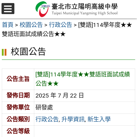
跳
至
選
主
單
首頁
>
校園公告
>
行政公告
>
[雙語]114學年度★★
要
雙語班面試成績公告★★
內
容
校園公告
區
[雙語]114學年度★★雙語班面試成績
公告主旨
公告★★
發佈日期
2025 年 7 月 22 日
發佈單位
研發處
公告類別
行政公告
,
升學資訊
,
新生入學
公告等級