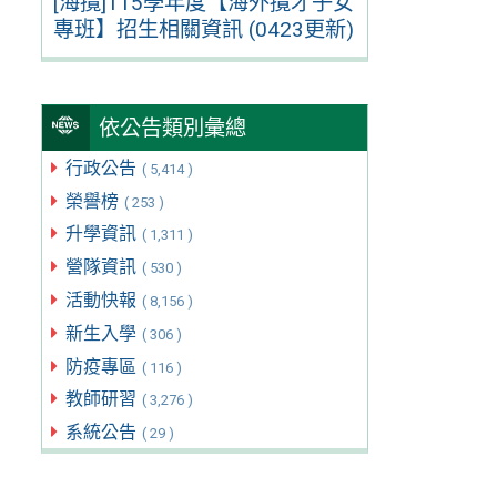
[海攬]115學年度【海外攬才子女
專班】招生相關資訊 (0423更新)
依公告類別彙總
行政公告
( 5,414 )
榮譽榜
( 253 )
升學資訊
( 1,311 )
營隊資訊
( 530 )
活動快報
( 8,156 )
新生入學
( 306 )
防疫專區
( 116 )
教師研習
( 3,276 )
系統公告
( 29 )