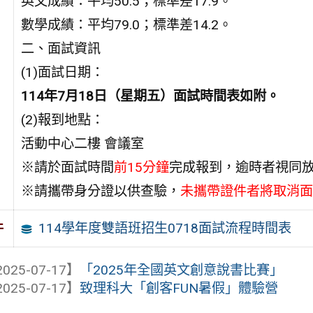
英文成績：平均50.5；標準差17.9。
數學成績：平均79.0；標準差14.2。
二、面試資訊
(1)面試日期：
114年7月18日（星期五）面試時間表如附。
(2)報到地點：
活動中心二樓 會議室
※請於面試時間
前15分鐘
完成報到，逾時者視同
※請攜帶身分證以供查驗，
未攜帶證件者將取消面
114學年度雙語班招生0718面試流程時間表
件
025-07-17】
「2025年全國英文創意說書比賽」
025-07-17】
致理科大「創客FUN暑假」體驗營