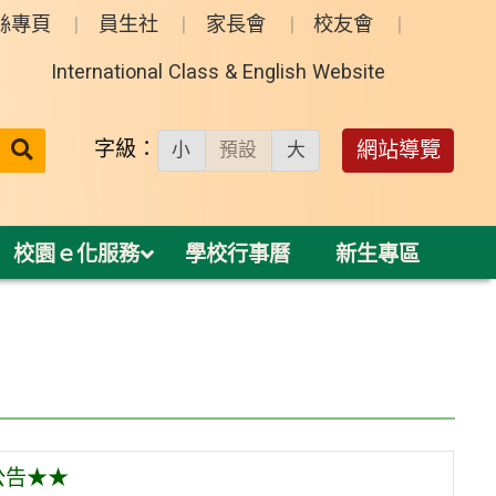
絲專頁
員生社
家長會
校友會
International Class & English Website
送出
字級：
網站導覽
小
預設
大
搜
尋：
校園ｅ化服務
學校行事曆
新生專區
公告★★