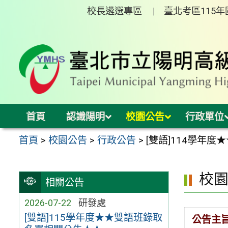
跳
校長遴選專區
臺北考區115
至
主
要
內
容
區
首頁
認識陽明
校園公告
行政單位
首頁
>
校園公告
>
行政公告
>
[雙語]114學年
校
相關公告
2026-07-22
研發處
[雙語]115學年度★★雙語班錄取
公告主