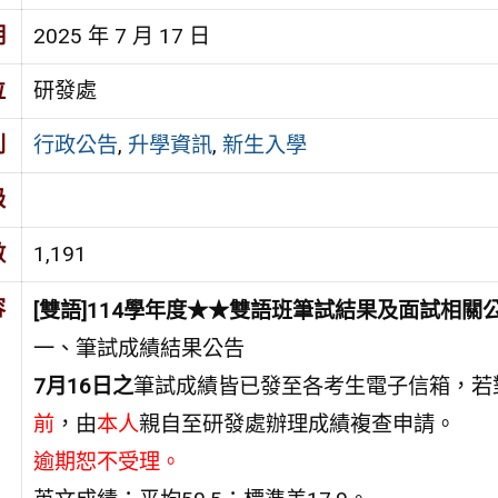
期
2025 年 7 月 17 日
位
研發處
別
行政公告
,
升學資訊
,
新生入學
級
數
1,191
容
[雙語]114學年度★★雙語班筆試結果及面試相關
一、筆試成績結果公告
7月16日之
筆試成績皆已發至各考生電子信箱，若
前
，由
本人
親自至研發處辦理成績複查申請。
逾期恕不受理。