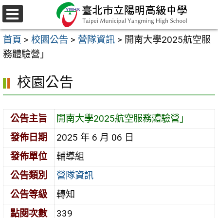
跳
至
選
主
單
首頁
>
校園公告
>
營隊資訊
>
開南大學2025航空服
要
務體驗營」
內
容
校園公告
區
公告主旨
開南大學2025航空服務體驗營」
發佈日期
2025 年 6 月 06 日
發佈單位
輔導組
公告類別
營隊資訊
公告等級
轉知
點閱次數
339