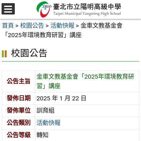
跳
至
選
主
單
首頁
>
校園公告
>
活動快報
>
金車文教基金會
要
「2025年環境教育研習」講座
內
容
校園公告
區
金車文教基金會「2025年環境教育研
公告主旨
習」講座
發佈日期
2025 年 1 月 22 日
發佈單位
訓育組
公告類別
活動快報
公告等級
轉知