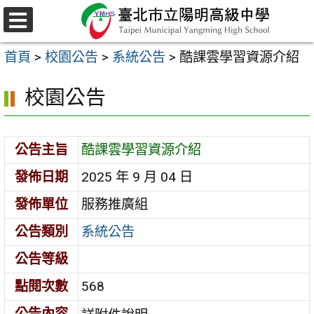
跳
至
選
主
單
首頁
>
校園公告
>
系統公告
>
酷課雲學習資源介紹
要
內
校園公告
容
區
公告主旨
酷課雲學習資源介紹
發佈日期
2025 年 9 月 04 日
發佈單位
服務推廣組
公告類別
系統公告
公告等級
點閱次數
568
公告內容