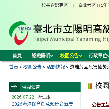
跳
校長遴選專區
臺北考區115
至
主
要
內
容
區
首頁
認識陽明
校園公告
行政單位
首頁
>
校園公告
>
活動快報
>
遠離菸品危害抽獎
校
相關公告
2026-07-22
衛生組
2026海洋保育創意短影音競賽
公告主