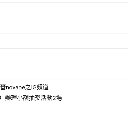
ovape之IG頻道
.event）辦理小額抽獎活動2場