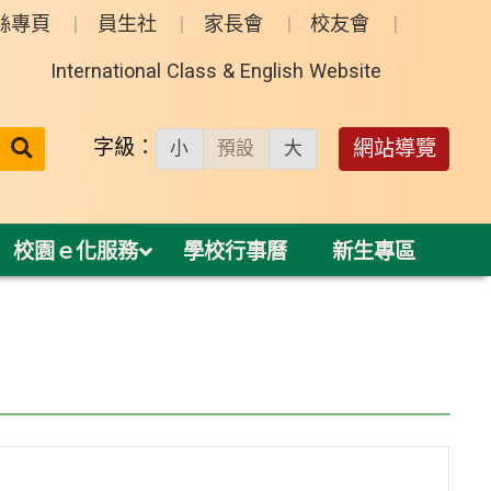
絲專頁
員生社
家長會
校友會
International Class & English Website
送出
字級：
網站導覽
小
預設
大
搜
尋：
校園ｅ化服務
學校行事曆
新生專區